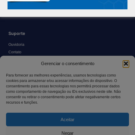
Trabalhe Conosco
Blog
Suporte
Ouvidoria
Contato
Solicitar Prontuário Médico
Gerenciar o consentimento
Transparência
Canal LGPD e Segurança da Informação
Para fornecer as melhores experiências, usamos tecnologias como
cookies para armazenar e/ou acessar informações do dispositivo. O
consentimento para essas tecnologias nos permitirá processar dados
como comportamento de navegação ou IDs exclusivos neste site. Não
Contato
consentir ou retirar o consentimento pode afetar negativamente certos
recursos e funções.
Rua Manoel Pereira Pinto, 300 – Vila Rica, Aracruz – ES,
CEP: 29.194-129
Aceitar
hospitalsaocamilo@hospitalsaocamilo.org.br
(27) 3256-9700
Negar