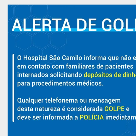
Hospital São Camilo – há mais de 50 anos cuidando da saúde
com qualidade, acolhimento e compromisso com a vida em
Aracruz e região.
Sobre
Nossa História e Fundador
Diretorias
Políticas e Normas
Trabalhe Conosco
Blog