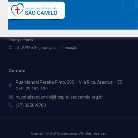
Suporte
Ouvidoria
Contato
Solicitar Prontuário Médico
Transparência
Canal LGPD e Segurança da Informação
Contato
Rua Manoel Pereira Pinto, 300 – Vila Rica, Aracruz – ES,
CEP: 29.194-129
hospitalsaocamilo@hospitalsaocamilo.org.br
(27) 3256-9700
Copyright © BhD Comunicacao, All rights reserved.