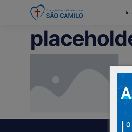
Ins
placehold