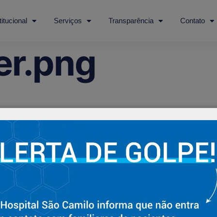
titucional
Serviços
Transparência
Contato
er.png