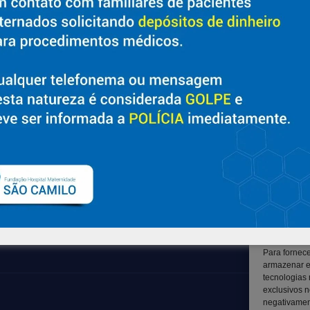
Sobre
Suporte
Nossa História e Fundador
Ouvidoria
Diretorias
Contato
Políticas e Normas
Solicitar Prontuário Médico
Trabalhe Conosco
Transparência
Blog
Canal LGPD e Segurança da
Informação
Para fornec
armazenar e
tecnologias
exclusivos n
negativament