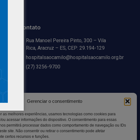
Contato
Rua Manoel Pereira Pinto, 300 – Vila
Rica, Aracruz – ES, CEP: 29.194-129
hospitalsaocamilo@hospitalsaocamilo.org.br
(27) 3256-9700
Gerenciar o consentimento
er as melhores experiências, usamos tecnologias como cookies para
/ou acessar informações do dispositivo. O consentimento para essas
 nos permitirá processar dados como comportamento de navegação ou IDs
este site. Não consentir ou retirar o consentimento pode afetar
Copyright © BhD Comunicacao, All rights reserved.
e certos recursos e funções.