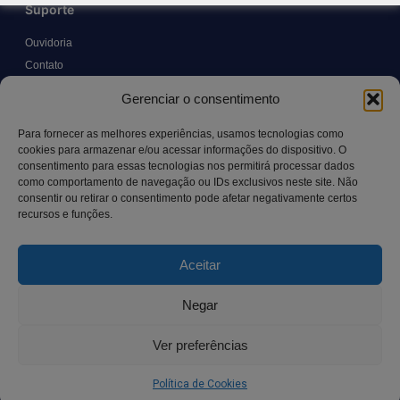
Suporte
Ouvidoria
Contato
Solicitar Prontuário Médico
Gerenciar o consentimento
Transparência
Canal LGPD e Segurança da Informação
Para fornecer as melhores experiências, usamos tecnologias como
cookies para armazenar e/ou acessar informações do dispositivo. O
consentimento para essas tecnologias nos permitirá processar dados
como comportamento de navegação ou IDs exclusivos neste site. Não
Contato
consentir ou retirar o consentimento pode afetar negativamente certos
recursos e funções.
Rua Manoel Pereira Pinto, 300 – Vila Rica, Aracruz – ES,
CEP: 29.194-129
Aceitar
hospitalsaocamilo@hospitalsaocamilo.org.br
(27) 3256-9700
Negar
Ver preferências
Copyright © BhD Comunicacao, All rights reserved.
Política de Cookies