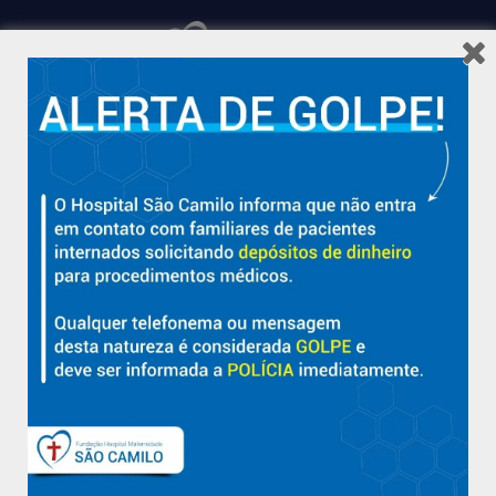
Hospital São Camilo – há mais de 50 anos cuidando da saúde
com qualidade, acolhimento e compromisso com a vida em
Aracruz e região.
Sobre
Nossa História e Fundador
Diretorias
Políticas e Normas
Trabalhe Conosco
Blog