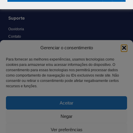
Suporte
Ouvidoria
Contato
Solicitar Prontuário Médico
Gerenciar o consentimento
Transparência
Canal LGPD e Segurança da Informação
Para fornecer as melhores experiências, usamos tecnologias como
cookies para armazenar e/ou acessar informações do dispositivo. O
consentimento para essas tecnologias nos permitirá processar dados
como comportamento de navegação ou IDs exclusivos neste site. Não
Contato
consentir ou retirar o consentimento pode afetar negativamente certos
recursos e funções.
Rua Manoel Pereira Pinto, 300 – Vila Rica, Aracruz – ES,
CEP: 29.194-129
Aceitar
hospitalsaocamilo@hospitalsaocamilo.org.br
(27) 3256-9700
Negar
Ver preferências