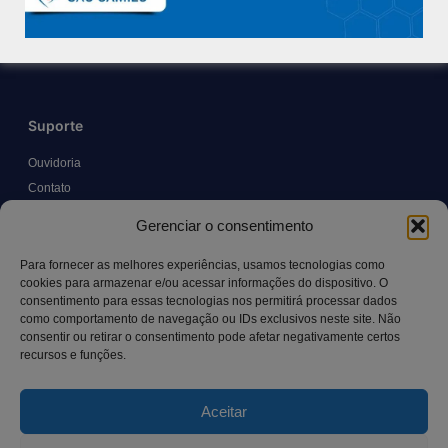
Políticas e Normas
Trabalhe Conosco
Blog
Suporte
Ouvidoria
Contato
Solicitar Prontuário Médico
Gerenciar o consentimento
Transparência
Canal LGPD e Segurança da Informação
Para fornecer as melhores experiências, usamos tecnologias como
cookies para armazenar e/ou acessar informações do dispositivo. O
consentimento para essas tecnologias nos permitirá processar dados
como comportamento de navegação ou IDs exclusivos neste site. Não
Contato
consentir ou retirar o consentimento pode afetar negativamente certos
recursos e funções.
Rua Manoel Pereira Pinto, 300 – Vila Rica, Aracruz – ES,
CEP: 29.194-129
Aceitar
hospitalsaocamilo@hospitalsaocamilo.org.br