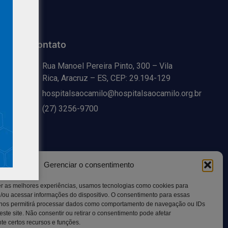
Contato
Rua Manoel Pereira Pinto, 300 – Vila
Rica, Aracruz – ES, CEP: 29.194-129
hospitalsaocamilo@hospitalsaocamilo.org.br
(27) 3256-9700
Gerenciar o consentimento
er as melhores experiências, usamos tecnologias como cookies para
/ou acessar informações do dispositivo. O consentimento para essas
 nos permitirá processar dados como comportamento de navegação ou IDs
este site. Não consentir ou retirar o consentimento pode afetar
Copyright © BhD Comunicacao, All rights reserved.
e certos recursos e funções.