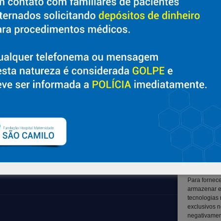
Sobre
Suporte
Nossa História e Fundador
Ouvidoria
Diretorias
Contato
Políticas e Normas
Solicitar Prontuário Médico
Trabalhe Conosco
Transparência
Blog
Canal LGPD e Segurança da
Informação
Para fornec
armazenar e
tecnologias
exclusivos n
negativament