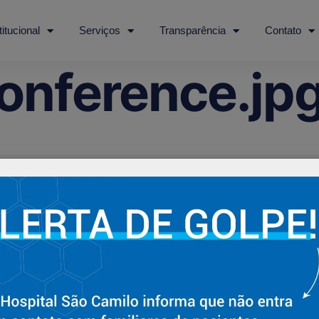
titucional
Serviços
Transparência
Contato
onference.jp