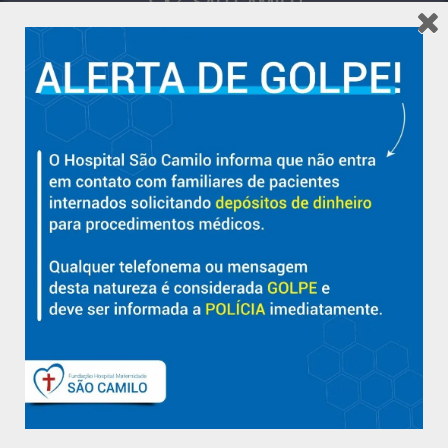
Hospital São Camilo – há mais de 50 anos cuidando da saúde
com qualidade, acolhimento e compromisso com a vida em
Aracruz e região.
Sobre
Nossa História e Fundador
Diretorias
Políticas e Normas
Trabalhe Conosco
Blog