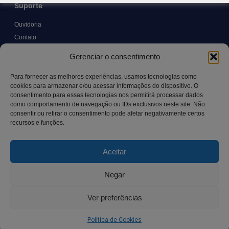
Suporte
Ouvidoria
Contato
Solicitar Prontuário Médico
Gerenciar o consentimento
Transparência
Canal LGPD e Segurança da Informação
Para fornecer as melhores experiências, usamos tecnologias como
cookies para armazenar e/ou acessar informações do dispositivo. O
consentimento para essas tecnologias nos permitirá processar dados
como comportamento de navegação ou IDs exclusivos neste site. Não
Contato
consentir ou retirar o consentimento pode afetar negativamente certos
recursos e funções.
Rua Manoel Pereira Pinto, 300 – Vila Rica, Aracruz – ES,
CEP: 29.194-129
Aceitar
hospitalsaocamilo@hospitalsaocamilo.org.br
(27) 3256-9700
Negar
Ver preferências
Copyright © BhD Comunicacao, All rights reserved.
Política de Cookies