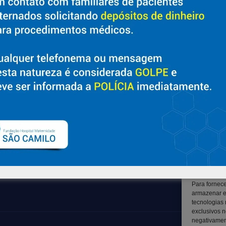
Sobre
Suporte
Nossa História e Fundador
Ouvidoria
Diretorias
Contato
Políticas e Normas
Solicitar Prontuário Médico
Trabalhe Conosco
Transparência
Blog
Canal LGPD e Segurança da
Informação
Para fornec
armazenar e
tecnologias
exclusivos n
negativament