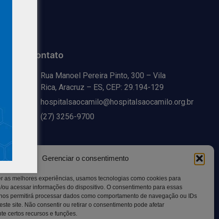
Contato
Rua Manoel Pereira Pinto, 300 – Vila
Rica, Aracruz – ES, CEP: 29.194-129
hospitalsaocamilo@hospitalsaocamilo.org.br
(27) 3256-9700
Gerenciar o consentimento
er as melhores experiências, usamos tecnologias como cookies para
/ou acessar informações do dispositivo. O consentimento para essas
 nos permitirá processar dados como comportamento de navegação ou IDs
este site. Não consentir ou retirar o consentimento pode afetar
e certos recursos e funções.