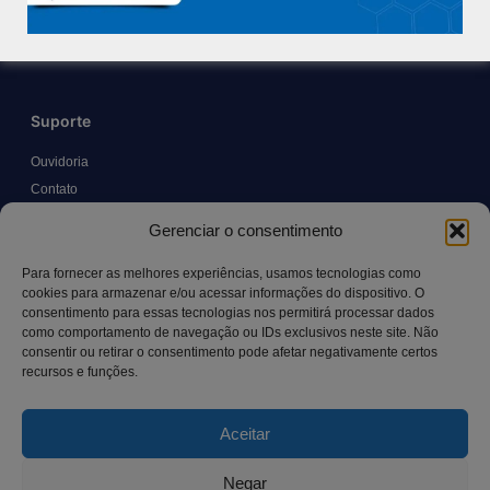
Trabalhe Conosco
Blog
Suporte
Ouvidoria
Contato
Solicitar Prontuário Médico
Gerenciar o consentimento
Transparência
Canal LGPD e Segurança da Informação
Para fornecer as melhores experiências, usamos tecnologias como
cookies para armazenar e/ou acessar informações do dispositivo. O
consentimento para essas tecnologias nos permitirá processar dados
como comportamento de navegação ou IDs exclusivos neste site. Não
Contato
consentir ou retirar o consentimento pode afetar negativamente certos
recursos e funções.
Rua Manoel Pereira Pinto, 300 – Vila Rica, Aracruz – ES,
CEP: 29.194-129
Aceitar
hospitalsaocamilo@hospitalsaocamilo.org.br
(27) 3256-9700
Negar