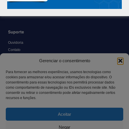
Trabalhe Conosco
Blog
Suporte
Ouvidoria
Contato
Solicitar Prontuário Médico
Gerenciar o consentimento
Transparência
Canal LGPD e Segurança da Informação
Para fornecer as melhores experiências, usamos tecnologias como
cookies para armazenar e/ou acessar informações do dispositivo. O
consentimento para essas tecnologias nos permitirá processar dados
como comportamento de navegação ou IDs exclusivos neste site. Não
Contato
consentir ou retirar o consentimento pode afetar negativamente certos
recursos e funções.
Rua Manoel Pereira Pinto, 300 – Vila Rica, Aracruz – ES,
CEP: 29.194-129
Aceitar
hospitalsaocamilo@hospitalsaocamilo.org.br
(27) 3256-9700
Negar