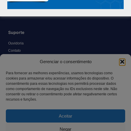
Trabalhe Conosco
Blog
Suporte
Ouvidoria
Contato
Solicitar Prontuário Médico
Gerenciar o consentimento
Transparência
Canal LGPD e Segurança da Informação
Para fornecer as melhores experiências, usamos tecnologias como
cookies para armazenar e/ou acessar informações do dispositivo. O
consentimento para essas tecnologias nos permitirá processar dados
como comportamento de navegação ou IDs exclusivos neste site. Não
Contato
consentir ou retirar o consentimento pode afetar negativamente certos
recursos e funções.
Rua Manoel Pereira Pinto, 300 – Vila Rica, Aracruz – ES,
CEP: 29.194-129
Aceitar
hospitalsaocamilo@hospitalsaocamilo.org.br
(27) 3256-9700
Negar