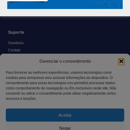
Trabalhe Conosco
Blog
Suporte
Ouvidoria
Contato
Solicitar Prontuário Médico
Gerenciar o consentimento
Transparência
Canal LGPD e Segurança da Informação
Para fornecer as melhores experiências, usamos tecnologias como
cookies para armazenar e/ou acessar informações do dispositivo. O
consentimento para essas tecnologias nos permitirá processar dados
como comportamento de navegação ou IDs exclusivos neste site. Não
Contato
consentir ou retirar o consentimento pode afetar negativamente certos
recursos e funções.
Rua Manoel Pereira Pinto, 300 – Vila Rica, Aracruz – ES,
CEP: 29.194-129
Aceitar
hospitalsaocamilo@hospitalsaocamilo.org.br
(27) 3256-9700
Negar