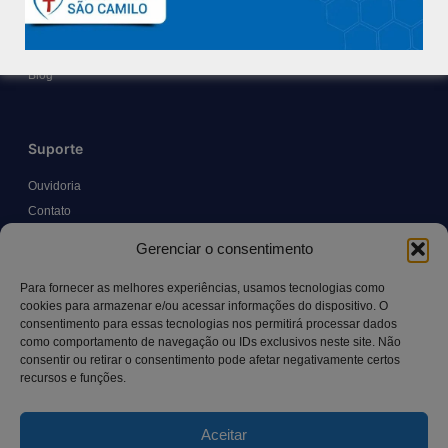
Políticas e Normas
Trabalhe Conosco
Blog
Suporte
Ouvidoria
Contato
Solicitar Prontuário Médico
Gerenciar o consentimento
Transparência
Canal LGPD e Segurança da Informação
Para fornecer as melhores experiências, usamos tecnologias como
cookies para armazenar e/ou acessar informações do dispositivo. O
consentimento para essas tecnologias nos permitirá processar dados
como comportamento de navegação ou IDs exclusivos neste site. Não
Contato
consentir ou retirar o consentimento pode afetar negativamente certos
recursos e funções.
Rua Manoel Pereira Pinto, 300 – Vila Rica, Aracruz – ES,
CEP: 29.194-129
Aceitar
hospitalsaocamilo@hospitalsaocamilo.org.br