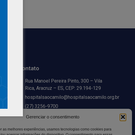
Contato
Rua Manoel Pereira Pinto, 300 – Vila
Rica, Aracruz – ES, CEP: 29.194-129
hospitalsaocamilo@hospitalsaocamilo.org.br
(27) 3256-9700
Gerenciar o consentimento
er as melhores experiências, usamos tecnologias como cookies para
/ou acessar informações do dispositivo. O consentimento para essas