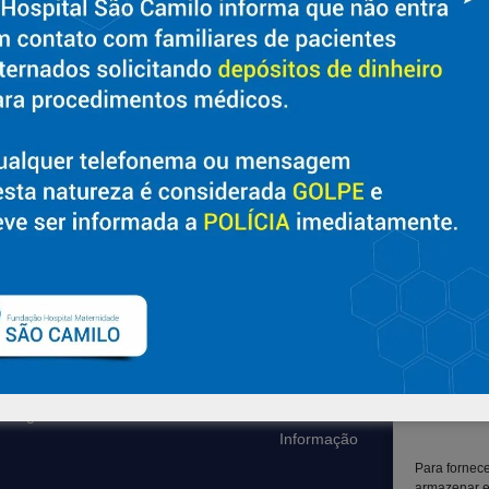
t/uploads/2022/04/cropped-cropped-55anos-1.png
Sobre
Suporte
Nossa História e Fundador
Ouvidoria
Diretorias
Contato
Políticas e Normas
Solicitar Prontuário Médico
Trabalhe Conosco
Transparência
Blog
Canal LGPD e Segurança da
Informação
Para fornec
armazenar e