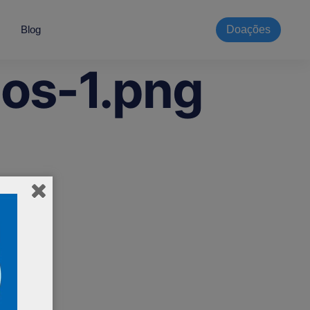
Blog
Doações
os-1.png