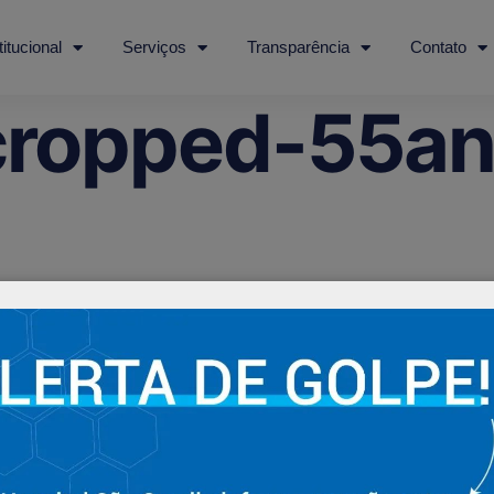
titucional
Serviços
Transparência
Contato
cropped-55an