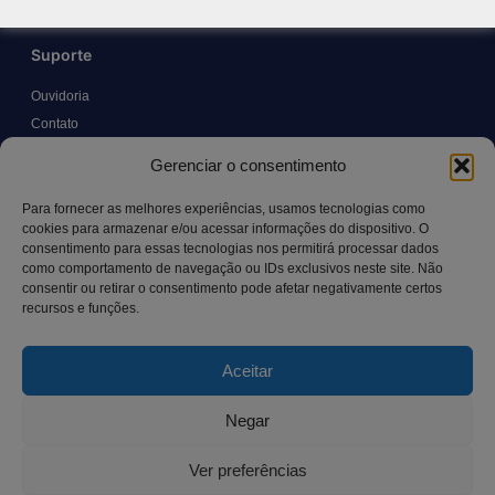
Suporte
Ouvidoria
Contato
Solicitar Prontuário Médico
Gerenciar o consentimento
Transparência
Canal LGPD e Segurança da Informação
Para fornecer as melhores experiências, usamos tecnologias como
cookies para armazenar e/ou acessar informações do dispositivo. O
consentimento para essas tecnologias nos permitirá processar dados
como comportamento de navegação ou IDs exclusivos neste site. Não
Contato
consentir ou retirar o consentimento pode afetar negativamente certos
recursos e funções.
Rua Manoel Pereira Pinto, 300 – Vila Rica, Aracruz – ES,
CEP: 29.194-129
Aceitar
hospitalsaocamilo@hospitalsaocamilo.org.br
(27) 3256-9700
Negar
Ver preferências