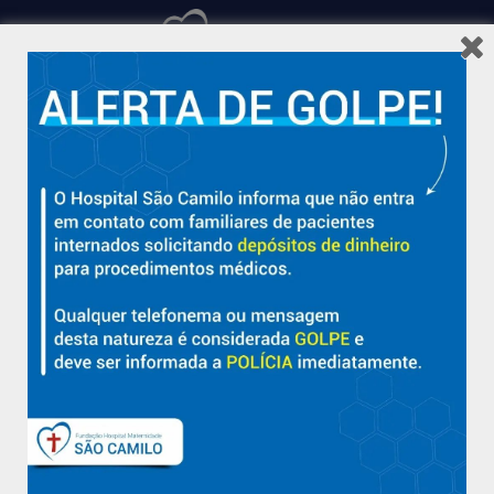
Hospital São Camilo – há mais de 50 anos cuidando da saúde
com qualidade, acolhimento e compromisso com a vida em
Aracruz e região.
Sobre
Nossa História e Fundador
Diretorias
Políticas e Normas
Trabalhe Conosco
Blog