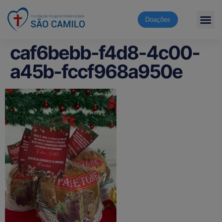
Doações
caf6bebb-f4d8-4c00-
a45b-fccf968a950e