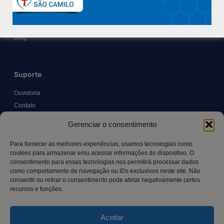
Políticas e Normas
Trabalhe Conosco
Blog
Suporte
Ouvidoria
Contato
Solicitar Prontuário Médico
Gerenciar o consentimento
Transparência
Canal LGPD e Segurança da Informação
Para fornecer as melhores experiências, usamos tecnologias como
cookies para armazenar e/ou acessar informações do dispositivo. O
consentimento para essas tecnologias nos permitirá processar dados
como comportamento de navegação ou IDs exclusivos neste site. Não
Contato
consentir ou retirar o consentimento pode afetar negativamente certos
recursos e funções.
Rua Manoel Pereira Pinto, 300 – Vila Rica, Aracruz – ES,
CEP: 29.194-129
Aceitar
hospitalsaocamilo@hospitalsaocamilo.org.br