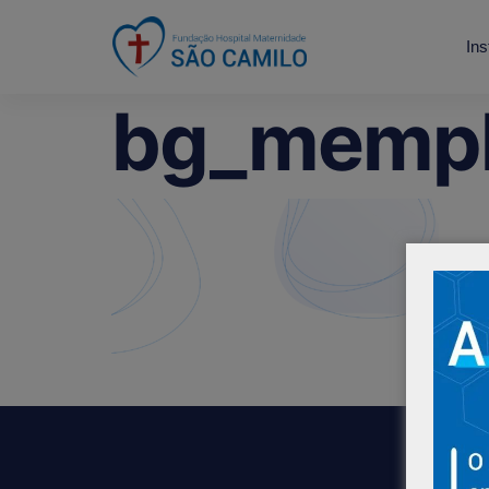
Ins
bg_memph