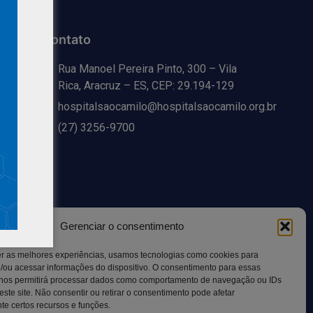
Contato
Rua Manoel Pereira Pinto, 300 – Vila
Rica, Aracruz – ES, CEP: 29.194-129
hospitalsaocamilo@hospitalsaocamilo.org.br
(27) 3256-9700
Gerenciar o consentimento
er as melhores experiências, usamos tecnologias como cookies para
/ou acessar informações do dispositivo. O consentimento para essas
Copyright © BhD Comunicacao, All rights reserved.
 nos permitirá processar dados como comportamento de navegação ou IDs
este site. Não consentir ou retirar o consentimento pode afetar
e certos recursos e funções.