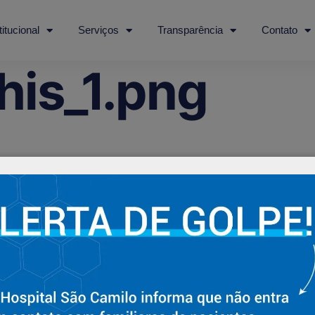
titucional
Serviços
Transparência
Contato
is_1.png