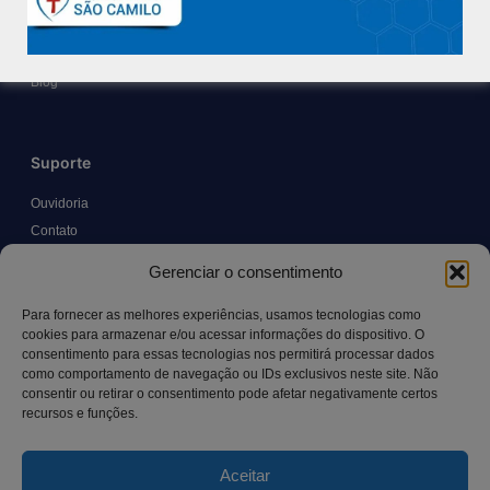
Políticas e Normas
Trabalhe Conosco
Blog
Suporte
Ouvidoria
Contato
Solicitar Prontuário Médico
Gerenciar o consentimento
Transparência
Canal LGPD e Segurança da Informação
Para fornecer as melhores experiências, usamos tecnologias como
cookies para armazenar e/ou acessar informações do dispositivo. O
consentimento para essas tecnologias nos permitirá processar dados
como comportamento de navegação ou IDs exclusivos neste site. Não
Contato
consentir ou retirar o consentimento pode afetar negativamente certos
recursos e funções.
Rua Manoel Pereira Pinto, 300 – Vila Rica, Aracruz – ES,
CEP: 29.194-129
Aceitar
hospitalsaocamilo@hospitalsaocamilo.org.br