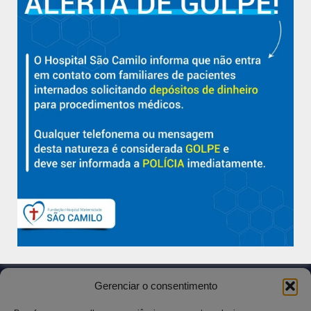
Sobre
Nossa História e Fundador
Diretorias
Políticas e Normas
Trabalhe Conosco
Blog
Suporte
Ouvidoria
Contato
Solicitar Prontuário Médico
Gerenciar o consentimento
Transparência