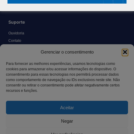
Suporte
Ouvidoria
Contato
Solicitar Prontuário Médico
Gerenciar o consentimento
Transparência
Canal LGPD e Segurança da Informação
Para fornecer as melhores experiências, usamos tecnologias como
cookies para armazenar e/ou acessar informações do dispositivo. O
consentimento para essas tecnologias nos permitirá processar dados
como comportamento de navegação ou IDs exclusivos neste site. Não
Contato
consentir ou retirar o consentimento pode afetar negativamente certos
recursos e funções.
Rua Manoel Pereira Pinto, 300 – Vila Rica, Aracruz – ES,
CEP: 29.194-129
Aceitar
hospitalsaocamilo@hospitalsaocamilo.org.br
(27) 3256-9700
Negar