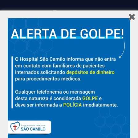
Hospital São Camilo – há mais de 50 anos cuidando da saúde
com qualidade, acolhimento e compromisso com a vida em
Aracruz e região.
Sobre
Nossa História e Fundador
Diretorias
Políticas e Normas
Trabalhe Conosco
Blog