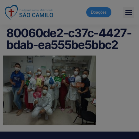
Doações
80060de2-c37c-4427-
bdab-ea555be5bbc2