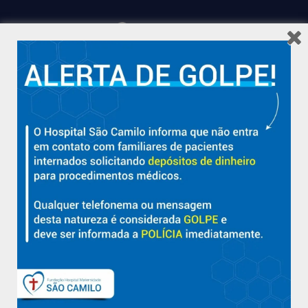
Hospital São Camilo – há mais de 50 anos cuidando da saúde
com qualidade, acolhimento e compromisso com a vida em
Aracruz e região.
Sobre
Nossa História e Fundador
Diretorias
Políticas e Normas
Trabalhe Conosco
Blog