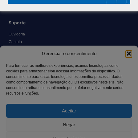
Suporte
Ouvidoria
Contato
Solicitar Prontuário Médico
Gerenciar o consentimento
Transparência
Canal LGPD e Segurança da Informação
Para fornecer as melhores experiências, usamos tecnologias como
cookies para armazenar e/ou acessar informações do dispositivo. O
consentimento para essas tecnologias nos permitirá processar dados
como comportamento de navegação ou IDs exclusivos neste site. Não
Contato
consentir ou retirar o consentimento pode afetar negativamente certos
recursos e funções.
Rua Manoel Pereira Pinto, 300 – Vila Rica, Aracruz – ES,
CEP: 29.194-129
Aceitar
hospitalsaocamilo@hospitalsaocamilo.org.br
(27) 3256-9700
Negar