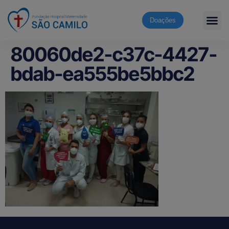
Doações
80060de2-c37c-4427-
bdab-ea555be5bbc2