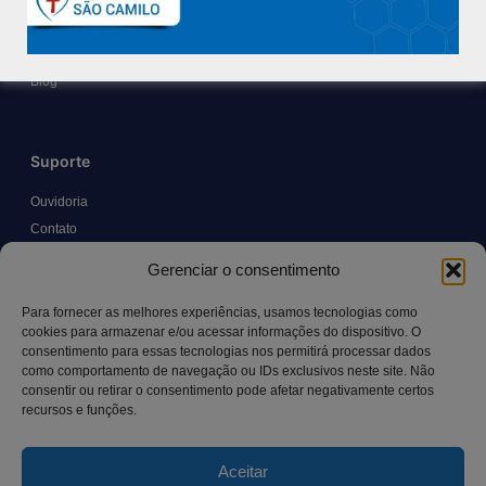
Políticas e Normas
Trabalhe Conosco
Blog
Suporte
Ouvidoria
Contato
Solicitar Prontuário Médico
Gerenciar o consentimento
Transparência
Canal LGPD e Segurança da Informação
Para fornecer as melhores experiências, usamos tecnologias como
cookies para armazenar e/ou acessar informações do dispositivo. O
consentimento para essas tecnologias nos permitirá processar dados
como comportamento de navegação ou IDs exclusivos neste site. Não
Contato
consentir ou retirar o consentimento pode afetar negativamente certos
recursos e funções.
Rua Manoel Pereira Pinto, 300 – Vila Rica, Aracruz – ES,
CEP: 29.194-129
Aceitar
hospitalsaocamilo@hospitalsaocamilo.org.br