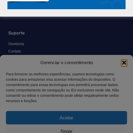
Trabalhe Conosco
Blog
Suporte
Ouvidoria
Contato
Solicitar Prontuário Médico
Gerenciar o consentimento
Transparência
Canal LGPD e Segurança da Informação
Para fornecer as melhores experiências, usamos tecnologias como
cookies para armazenar e/ou acessar informações do dispositivo. O
consentimento para essas tecnologias nos permitirá processar dados
como comportamento de navegação ou IDs exclusivos neste site. Não
Contato
consentir ou retirar o consentimento pode afetar negativamente certos
recursos e funções.
Rua Manoel Pereira Pinto, 300 – Vila Rica, Aracruz – ES,
CEP: 29.194-129
Aceitar
hospitalsaocamilo@hospitalsaocamilo.org.br
(27) 3256-9700
Negar