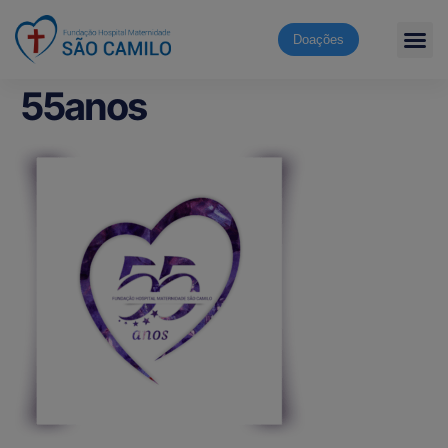
Doações
55anos