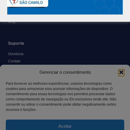
Políticas e Normas
Trabalhe Conosco
Blog
Suporte
Ouvidoria
Contato
Solicitar Prontuário Médico
Gerenciar o consentimento
Transparência
Canal LGPD e Segurança da Informação
Para fornecer as melhores experiências, usamos tecnologias como
cookies para armazenar e/ou acessar informações do dispositivo. O
consentimento para essas tecnologias nos permitirá processar dados
como comportamento de navegação ou IDs exclusivos neste site. Não
Contato
consentir ou retirar o consentimento pode afetar negativamente certos
recursos e funções.
Rua Manoel Pereira Pinto, 300 – Vila Rica, Aracruz – ES,
CEP: 29.194-129
Aceitar
hospitalsaocamilo@hospitalsaocamilo.org.br