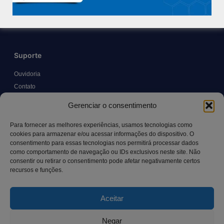
Trabalhe Conosco
Blog
Suporte
Ouvidoria
Contato
Solicitar Prontuário Médico
Gerenciar o consentimento
Transparência
Canal LGPD e Segurança da Informação
Para fornecer as melhores experiências, usamos tecnologias como
cookies para armazenar e/ou acessar informações do dispositivo. O
consentimento para essas tecnologias nos permitirá processar dados
como comportamento de navegação ou IDs exclusivos neste site. Não
Contato
consentir ou retirar o consentimento pode afetar negativamente certos
recursos e funções.
Rua Manoel Pereira Pinto, 300 – Vila Rica, Aracruz – ES,
CEP: 29.194-129
Aceitar
hospitalsaocamilo@hospitalsaocamilo.org.br
(27) 3256-9700
Negar