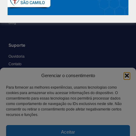
Políticas e Normas
Trabalhe Conosco
Blog
Suporte
Ouvidoria
Contato
Solicitar Prontuário Médico
Gerenciar o consentimento
Transparência
Canal LGPD e Segurança da Informação
Para fornecer as melhores experiências, usamos tecnologias como
cookies para armazenar e/ou acessar informações do dispositivo. O
consentimento para essas tecnologias nos permitirá processar dados
como comportamento de navegação ou IDs exclusivos neste site. Não
Contato
consentir ou retirar o consentimento pode afetar negativamente certos
recursos e funções.
Rua Manoel Pereira Pinto, 300 – Vila Rica, Aracruz – ES,
CEP: 29.194-129
Aceitar
hospitalsaocamilo@hospitalsaocamilo.org.br