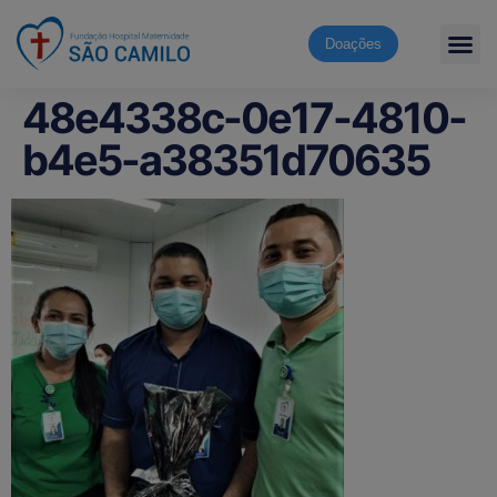
Doações
48e4338c-0e17-4810-
b4e5-a38351d70635