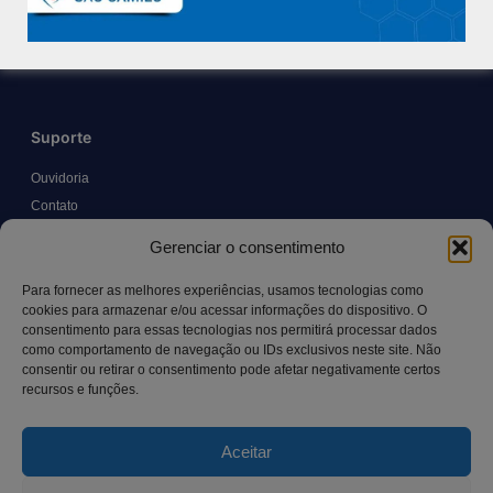
Políticas e Normas
Trabalhe Conosco
Blog
Suporte
Ouvidoria
Contato
Solicitar Prontuário Médico
Gerenciar o consentimento
Transparência
Canal LGPD e Segurança da Informação
Para fornecer as melhores experiências, usamos tecnologias como
cookies para armazenar e/ou acessar informações do dispositivo. O
consentimento para essas tecnologias nos permitirá processar dados
como comportamento de navegação ou IDs exclusivos neste site. Não
Contato
consentir ou retirar o consentimento pode afetar negativamente certos
recursos e funções.
Rua Manoel Pereira Pinto, 300 – Vila Rica, Aracruz – ES,
CEP: 29.194-129
Aceitar
hospitalsaocamilo@hospitalsaocamilo.org.br