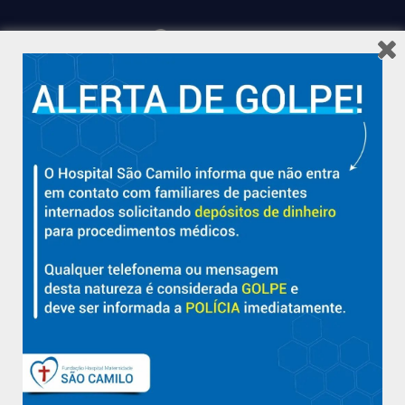
Hospital São Camilo – há mais de 50 anos cuidando da saúde
com qualidade, acolhimento e compromisso com a vida em
Aracruz e região.
Sobre
Nossa História e Fundador
Diretorias
Políticas e Normas
Trabalhe Conosco
Blog