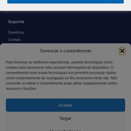
Suporte
Ouvidoria
Contato
Solicitar Prontuário Médico
Gerenciar o consentimento
Transparência
Canal LGPD e Segurança da Informação
Para fornecer as melhores experiências, usamos tecnologias como
cookies para armazenar e/ou acessar informações do dispositivo. O
consentimento para essas tecnologias nos permitirá processar dados
como comportamento de navegação ou IDs exclusivos neste site. Não
Contato
consentir ou retirar o consentimento pode afetar negativamente certos
recursos e funções.
Rua Manoel Pereira Pinto, 300 – Vila Rica, Aracruz – ES,
CEP: 29.194-129
Aceitar
hospitalsaocamilo@hospitalsaocamilo.org.br
(27) 3256-9700
Negar