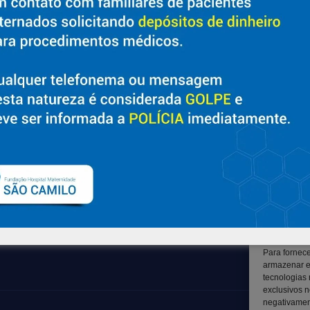
Sobre
Suporte
Nossa História e Fundador
Ouvidoria
Diretorias
Contato
Políticas e Normas
Solicitar Prontuário Médico
Trabalhe Conosco
Transparência
Blog
Canal LGPD e Segurança da
Informação
Para fornec
armazenar e
tecnologias
exclusivos n
negativament