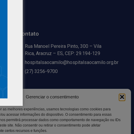
Contato
Rua Manoel Pereira Pinto, 300 – Vila
Rica, Aracruz – ES, CEP: 29.194-129
hospitalsaocamilo@hospitalsaocamilo.org.br
(27) 3256-9700
Gerenciar o consentimento
er as melhores experiências, usamos tecnologias como cookies para
/ou acessar informações do dispositivo. O consentimento para essas
 nos permitirá processar dados como comportamento de navegação ou IDs
este site. Não consentir ou retirar o consentimento pode afetar
e certos recursos e funções.