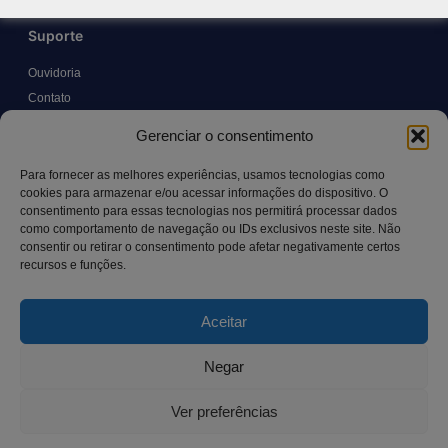
Suporte
Ouvidoria
Contato
Solicitar Prontuário Médico
Gerenciar o consentimento
Transparência
Canal LGPD e Segurança da Informação
Para fornecer as melhores experiências, usamos tecnologias como
cookies para armazenar e/ou acessar informações do dispositivo. O
consentimento para essas tecnologias nos permitirá processar dados
como comportamento de navegação ou IDs exclusivos neste site. Não
Contato
consentir ou retirar o consentimento pode afetar negativamente certos
recursos e funções.
Rua Manoel Pereira Pinto, 300 – Vila Rica, Aracruz – ES,
CEP: 29.194-129
Aceitar
hospitalsaocamilo@hospitalsaocamilo.org.br
(27) 3256-9700
Negar
Ver preferências