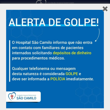
Hospital São Camilo – há mais de 50 anos cuidando da saúde
com qualidade, acolhimento e compromisso com a vida em
Aracruz e região.
Sobre
Nossa História e Fundador
Diretorias
Políticas e Normas
Trabalhe Conosco
Blog