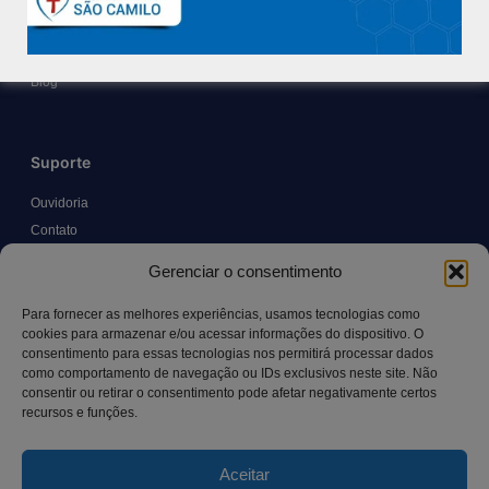
Políticas e Normas
Trabalhe Conosco
Blog
Suporte
Ouvidoria
Contato
Solicitar Prontuário Médico
Gerenciar o consentimento
Transparência
Canal LGPD e Segurança da Informação
Para fornecer as melhores experiências, usamos tecnologias como
cookies para armazenar e/ou acessar informações do dispositivo. O
consentimento para essas tecnologias nos permitirá processar dados
como comportamento de navegação ou IDs exclusivos neste site. Não
Contato
consentir ou retirar o consentimento pode afetar negativamente certos
recursos e funções.
Rua Manoel Pereira Pinto, 300 – Vila Rica, Aracruz – ES,
CEP: 29.194-129
Aceitar
hospitalsaocamilo@hospitalsaocamilo.org.br