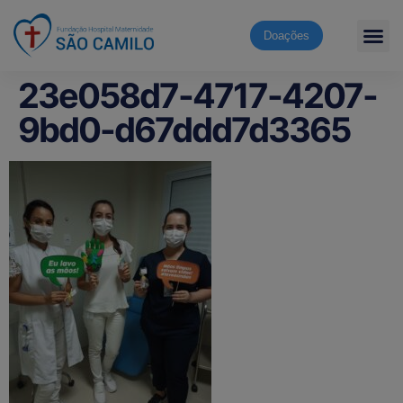
Doações
23e058d7-4717-4207-
9bd0-d67ddd7d3365