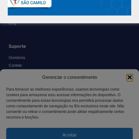
Políticas e Normas
Trabalhe Conosco
Blog
Suporte
Ouvidoria
Contato
Solicitar Prontuário Médico
Gerenciar o consentimento
Transparência
Canal LGPD e Segurança da Informação
Para fornecer as melhores experiências, usamos tecnologias como
cookies para armazenar e/ou acessar informações do dispositivo. O
consentimento para essas tecnologias nos permitirá processar dados
como comportamento de navegação ou IDs exclusivos neste site. Não
Contato
consentir ou retirar o consentimento pode afetar negativamente certos
recursos e funções.
Rua Manoel Pereira Pinto, 300 – Vila Rica, Aracruz – ES,
CEP: 29.194-129
Aceitar
hospitalsaocamilo@hospitalsaocamilo.org.br