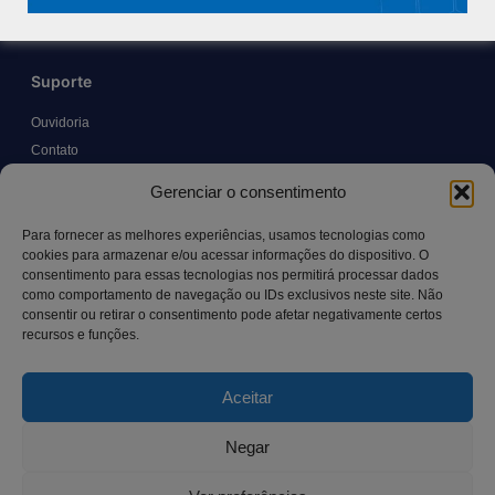
Suporte
Ouvidoria
Contato
Solicitar Prontuário Médico
Gerenciar o consentimento
Transparência
Canal LGPD e Segurança da Informação
Para fornecer as melhores experiências, usamos tecnologias como
cookies para armazenar e/ou acessar informações do dispositivo. O
consentimento para essas tecnologias nos permitirá processar dados
como comportamento de navegação ou IDs exclusivos neste site. Não
Contato
consentir ou retirar o consentimento pode afetar negativamente certos
recursos e funções.
Rua Manoel Pereira Pinto, 300 – Vila Rica, Aracruz – ES,
CEP: 29.194-129
Aceitar
hospitalsaocamilo@hospitalsaocamilo.org.br
(27) 3256-9700
Negar