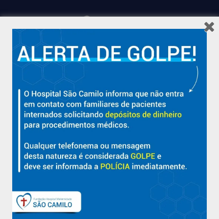
Hospital São Camilo – há mais de 50 anos cuidando da saúde
com qualidade, acolhimento e compromisso com a vida em
Aracruz e região.
Sobre
Nossa História e Fundador
Diretorias
Políticas e Normas
Trabalhe Conosco
Blog