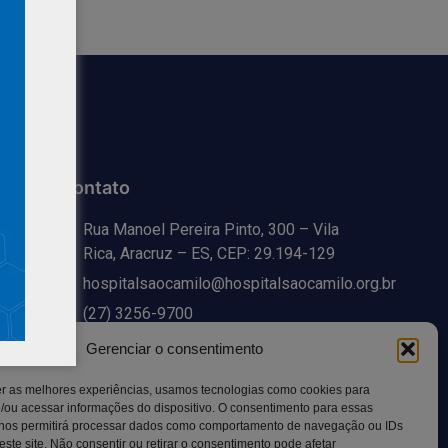
Contato
Rua Manoel Pereira Pinto, 300 – Vila
Rica, Aracruz – ES, CEP: 29.194-129
hospitalsaocamilo@hospitalsaocamilo.org.br
(27) 3256-9700
Gerenciar o consentimento
er as melhores experiências, usamos tecnologias como cookies para
/ou acessar informações do dispositivo. O consentimento para essas
 nos permitirá processar dados como comportamento de navegação ou IDs
este site. Não consentir ou retirar o consentimento pode afetar