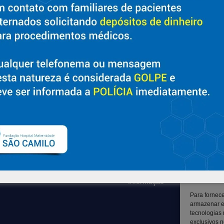
Sobre
Suporte
Nossa História e Fundador
Ouvidoria
Diretorias
Contato
Políticas e Normas
Solicitar Prontuário Médico
Trabalhe Conosco
Transparência
Blog
Canal LGPD e Segurança da
Informação
Para fornec
armazenar e
tecnologias
exclusivos n