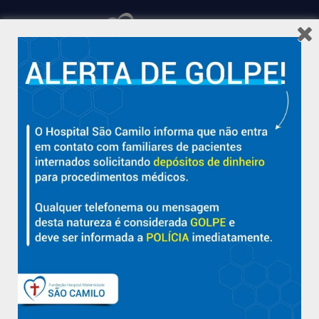
Hospital São Camilo – há mais de 50 anos cuidando da saúde
com qualidade, acolhimento e compromisso com a vida em
Aracruz e região.
Sobre
Nossa História e Fundador
Diretorias
Políticas e Normas
Trabalhe Conosco
Blog