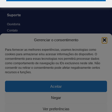
Suporte
Ouvidoria
Contato
Solicitar Prontuário Médico
Gerenciar o consentimento
Transparência
Canal LGPD e Segurança da Informação
Para fornecer as melhores experiências, usamos tecnologias como
cookies para armazenar e/ou acessar informações do dispositivo. O
consentimento para essas tecnologias nos permitirá processar dados
como comportamento de navegação ou IDs exclusivos neste site. Não
Contato
consentir ou retirar o consentimento pode afetar negativamente certos
recursos e funções.
Rua Manoel Pereira Pinto, 300 – Vila Rica, Aracruz – ES,
CEP: 29.194-129
Aceitar
hospitalsaocamilo@hospitalsaocamilo.org.br
(27) 3256-9700
Negar
Ver preferências