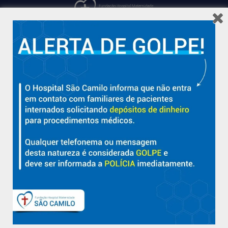
Hospital São Camilo – há mais de 50 anos cuidando da saúde
com qualidade, acolhimento e compromisso com a vida em
Aracruz e região.
Sobre
Nossa História e Fundador
Diretorias
Políticas e Normas
Trabalhe Conosco
Blog