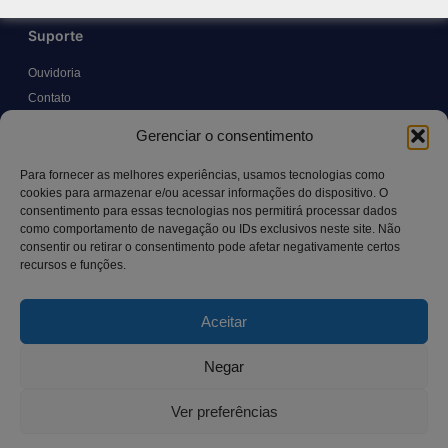
Suporte
Ouvidoria
Contato
Solicitar Prontuário Médico
Gerenciar o consentimento
Transparência
Canal LGPD e Segurança da Informação
Para fornecer as melhores experiências, usamos tecnologias como
cookies para armazenar e/ou acessar informações do dispositivo. O
consentimento para essas tecnologias nos permitirá processar dados
como comportamento de navegação ou IDs exclusivos neste site. Não
Contato
consentir ou retirar o consentimento pode afetar negativamente certos
recursos e funções.
Rua Manoel Pereira Pinto, 300 – Vila Rica, Aracruz – ES,
CEP: 29.194-129
Aceitar
hospitalsaocamilo@hospitalsaocamilo.org.br
(27) 3256-9700
Negar
Ver preferências