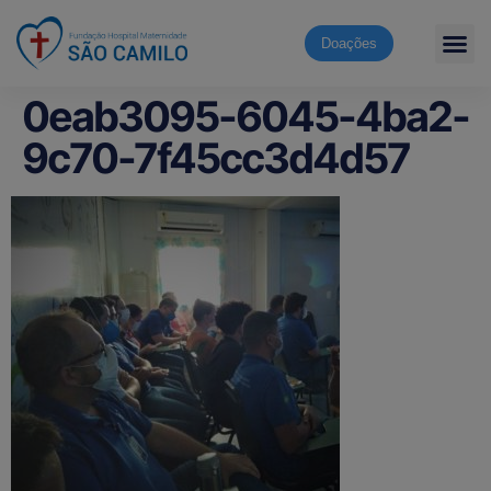
Doações
0eab3095-6045-4ba2-
9c70-7f45cc3d4d57