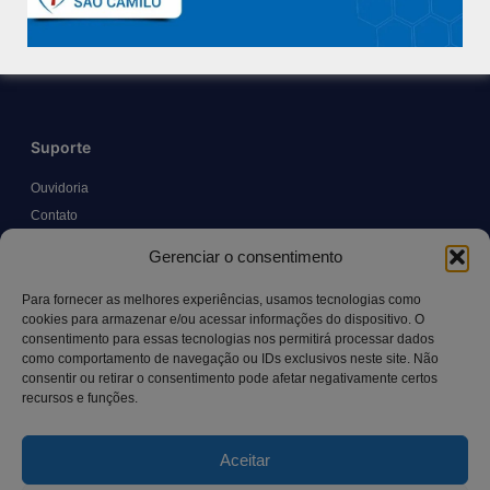
Políticas e Normas
Trabalhe Conosco
Blog
Suporte
Ouvidoria
Contato
Solicitar Prontuário Médico
Gerenciar o consentimento
Transparência
Canal LGPD e Segurança da Informação
Para fornecer as melhores experiências, usamos tecnologias como
cookies para armazenar e/ou acessar informações do dispositivo. O
consentimento para essas tecnologias nos permitirá processar dados
como comportamento de navegação ou IDs exclusivos neste site. Não
Contato
consentir ou retirar o consentimento pode afetar negativamente certos
recursos e funções.
Rua Manoel Pereira Pinto, 300 – Vila Rica, Aracruz – ES,
CEP: 29.194-129
Aceitar
hospitalsaocamilo@hospitalsaocamilo.org.br