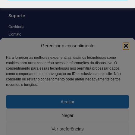
Suporte
Ouvidoria
Contato
Solicitar Prontuário Médico
Gerenciar o consentimento
Transparência
Canal LGPD e Segurança da Informação
Para fornecer as melhores experiências, usamos tecnologias como
cookies para armazenar e/ou acessar informações do dispositivo. O
consentimento para essas tecnologias nos permitirá processar dados
como comportamento de navegação ou IDs exclusivos neste site. Não
Contato
consentir ou retirar o consentimento pode afetar negativamente certos
recursos e funções.
Rua Manoel Pereira Pinto, 300 – Vila Rica, Aracruz – ES,
CEP: 29.194-129
Aceitar
hospitalsaocamilo@hospitalsaocamilo.org.br
(27) 3256-9700
Negar
Ver preferências