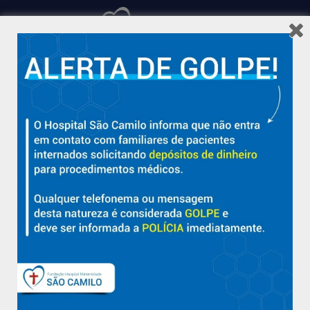
Hospital São Camilo – há mais de 50 anos cuidando da saúde
com qualidade, acolhimento e compromisso com a vida em
Aracruz e região.
Sobre
Nossa História e Fundador
Diretorias
Políticas e Normas
Trabalhe Conosco
Blog