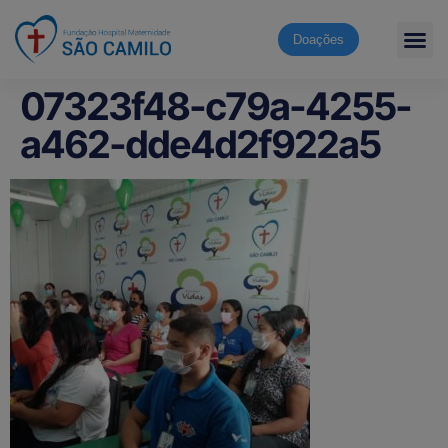
Doações
07323f48-c79a-4255-
a462-dde4d2f922a5