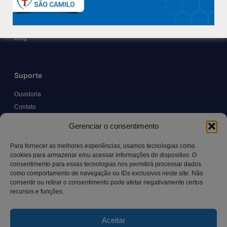
Políticas e Normas
Trabalhe Conosco
Blog
Suporte
Ouvidoria
Contato
Solicitar Prontuário Médico
Gerenciar o consentimento
Transparência
Canal LGPD e Segurança da Informação
Para fornecer as melhores experiências, usamos tecnologias como
cookies para armazenar e/ou acessar informações do dispositivo. O
consentimento para essas tecnologias nos permitirá processar dados
como comportamento de navegação ou IDs exclusivos neste site. Não
Contato
consentir ou retirar o consentimento pode afetar negativamente certos
recursos e funções.
Rua Manoel Pereira Pinto, 300 – Vila Rica, Aracruz – ES,
CEP: 29.194-129
Aceitar
hospitalsaocamilo@hospitalsaocamilo.org.br